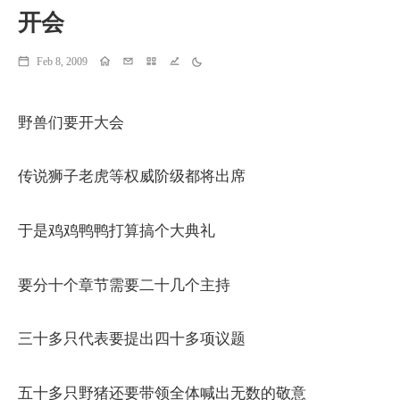
开会
Feb 8, 2009
Home
Email
Projects
Running
Theme
野兽们要开大会
传说狮子老虎等权威阶级都将出席
于是鸡鸡鸭鸭打算搞个大典礼
要分十个章节需要二十几个主持
三十多只代表要提出四十多项议题
五十多只野猪还要带领全体喊出无数的敬意