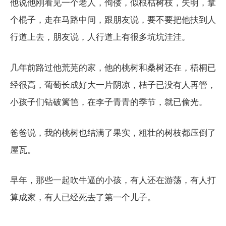
他说他刚看见一个老人，佝偻，似根枯树枝，失明，拿
个棍子，走在马路中间，跟朋友说，要不要把他扶到人
行道上去，朋友说，人行道上有很多坑坑洼洼。
几年前路过他荒芜的家，他的桃树和桑树还在，梧桐已
经很高，葡萄长成好大一片阴凉，桔子已没有人再管，
小孩子们钻破篱笆，在李子青青的季节，就已偷光。
爸爸说，我的桃树也结满了果实，粗壮的树枝都压倒了
屋瓦。
早年，那些一起吹牛逼的小孩，有人还在游荡，有人打
算成家，有人已经死去了第一个儿子。