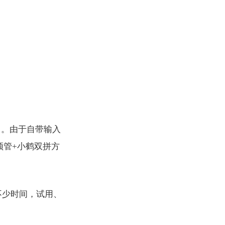
C 。由于自带输入
鼠须管+小鹤双拼方
不少时间，试用、