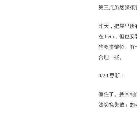
第三点虽然鼠须
昨天，把屋里所有支持 
在 beta，但也
狗双拼键位。有
合理一些。
9/29 更新：
僵住了。换回到
法切换失败」的老