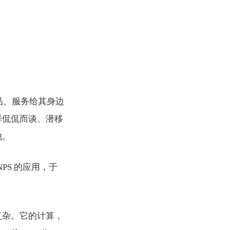
的产品、服务给其身边
样侃侃而谈、潜移
他。
NPS 的应用，于
复杂。它的计算，