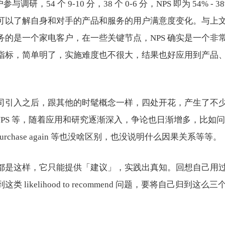
与调研，54 个 9-10 分，38 个 0-6 分，NPS 即为 54% - 3
可以了解自身和对手的产品和服务的用户满意度变化。与上
务的是一个家电客户，在一些关键节点，NPS 确实是一个非
指标，简单明了，实施难度也不很大，结果也好应用到产品
多公司引入之后，跟其他的时髦概念一样，四处开花，产生了不
S、cNPS 等，随着应用和研究逐渐深入，争论也日渐增多，比
d to purchase again 等也没啥区别，也没说明什么因果关系等等。
都是这样，它只能提供「建议」，实践出真知。回想自己用
类 likelihood to recommend 问题，要将自己归到这