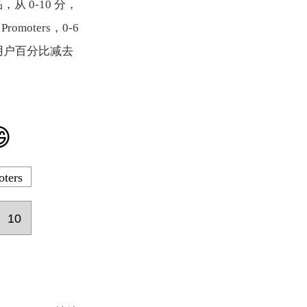
 0-10 分，
omoters，0-6
er 用户百分比减去