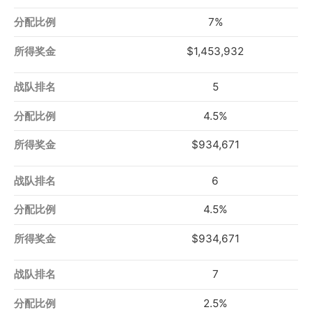
7%
$1,453,932
5
4.5%
$934,671
6
4.5%
$934,671
7
2.5%