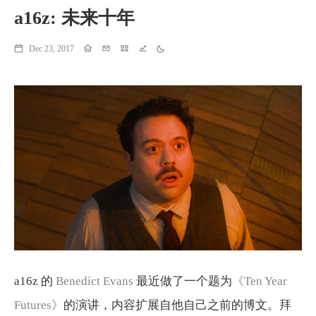
a16z: 未来十年
Dec 23, 2017
Home
Email
Projects
Running
Theme
a16z 的
Benedict Evans
最近做了一个题为
《Ten Year
Futures》
的演讲，内容扩展自他自己之前的博文。拜